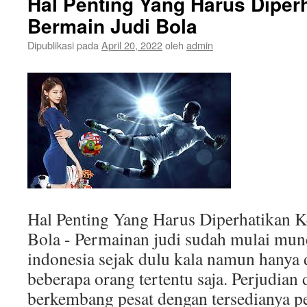
Hal Penting Yang Harus Diperh
Bermain
Bermain Judi Bola
Judi
Togel
Dipublikasi pada
April 20, 2022
oleh
admin
Hal Penting Yang Harus Diperhatikan K
Bola - Permainan judi sudah mulai mun
indonesia sejak dulu kala namun hanya 
beberapa orang tertentu saja. Perjudian 
berkembang pesat dengan tersedianya p