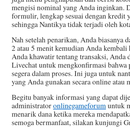
mengisi nominal yang Anda inginkan. 
formulir, lengkap sesuai dengan kredit 
sehingga Nantikya tidak terjadi oleh kot
Nah setelah penarikan, Anda biasanya 
2 atau 5 menit kemudian Anda kembali k
Anda khawatir tentang transaksi, Anda
Livechat untuk mengkonfirmasi bahwa 
segera dalam proses. Ini juga untuk nan
yang Anda gunakan secara online atau
Begitu banyak informasi yang dapat dij
administrator
onlinegameforum
untuk 
menarik dana ketika mereka mendapatk
semoga bermanfaat, silakan kunjungi Gr