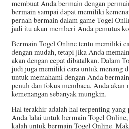
membuat Anda bermain dengan permain
bermain sampai dapat memiliki kemena
pernah bermain dalam game Togel Onlin
jadi itu akan memberi Anda pemutus ko
Bermain Togel Online tentu memiliki c
dengan mudah, tetapi jika Anda memain
akan dengan cepat dibatalkan. Dalam T
judi juga memiliki cara untuk menang 
untuk memahami dengan Anda bermain
penuh dan fokus membaca, Anda akan 
kemenangan sebanyak mungkin.
Hal terakhir adalah hal terpenting yang 
Anda lalai untuk bermain Togel Online,
kalah untuk bermain Togel Online. Ma