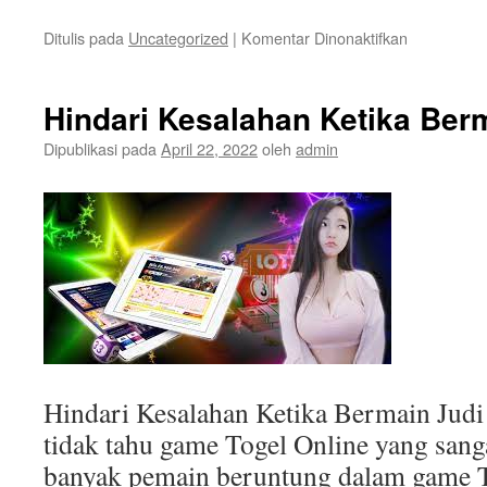
Ditulis pada
Uncategorized
|
Komentar Dinonaktifkan
pada
Hal
Yang
Diperoleh
Hindari Kesalahan Ketika Ber
Ketika
Bermain
Dipublikasi pada
April 22, 2022
oleh
admin
Judi
Online
Pada
Situs
Terpercaya
Hindari Kesalahan Ketika Bermain Judi 
tidak tahu game Togel Online yang sanga
banyak pemain beruntung dalam game T