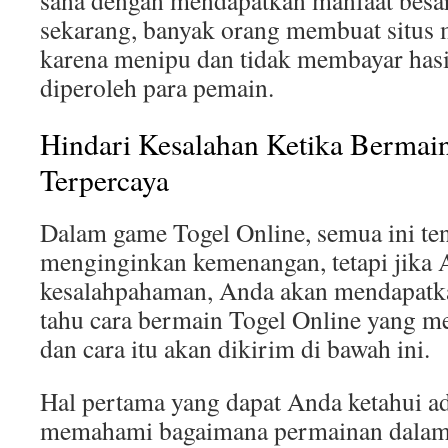
sana dengan mendapatkan manfaat besa
sekarang, banyak orang membuat situs
karena menipu dan tidak membayar has
diperoleh para pemain.
Hindari Kesalahan Ketika Bermain
Terpercaya
Dalam game Togel Online, semua ini te
menginginkan kemenangan, tetapi jika
kesalahpahaman, Anda akan mendapat
tahu cara bermain Togel Online yang 
dan cara itu akan dikirim di bawah ini.
Hal pertama yang dapat Anda ketahui 
memahami bagaimana permainan dalam 