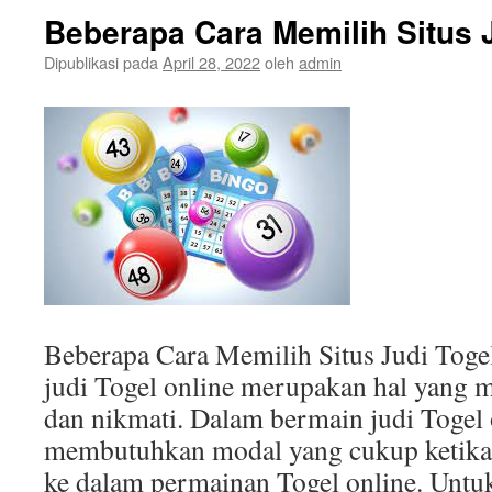
Beberapa Cara Memilih Situs J
Dipublikasi pada
April 28, 2022
oleh
admin
Beberapa Cara Memilih Situs Judi Toge
judi Togel online merupakan hal yang 
dan nikmati. Dalam bermain judi Togel 
membutuhkan modal yang cukup ketika
ke dalam permainan Togel online. Untu