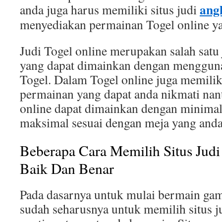
angk
anda juga harus memiliki situs judi
menyediakan permainan Togel online ya
Judi Togel online merupakan salah satu 
yang dapat dimainkan dengan menggun
Togel. Dalam Togel online juga memilik
permainan yang dapat anda nikmati nanti
online dapat dimainkan dengan minimal
maksimal sesuai dengan meja yang anda
Beberapa Cara Memilih Situs Judi
Baik Dan Benar
Pada dasarnya untuk mulai bermain gam
sudah seharusnya untuk memilih situs j