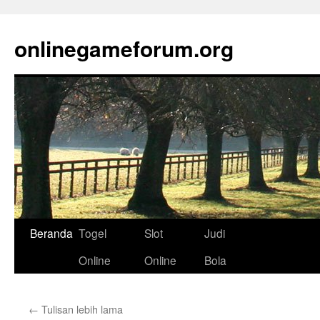
onlinegameforum.org
Beranda
Togel
Slot
Judi
Langsung
Online
Online
Bola
ke
isi
←
Tulisan lebih lama