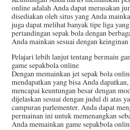
online adalah Anda dapat merasakan ju
disediakan oleh situs yang Anda mainka
juga dapat melihat banyak tipe liga yang
pertandingan sepak bola dengan berbaga
Anda mainkan sesuai dengan keinginan
Pelajari lebih lanjut tentang bermain 
game sepakbola online
Dengan memainkan jet sepak bola onlin
mendapatkan yang bisa Anda dapatkan,
mencapai keuntungan besar dengan modal
dijelaskan sesuai dengan judul di atas 
campuran parlementer. Anda dapat men
permainan ini untuk memenangkan seb
Anda memainkan game sepakbola onlin