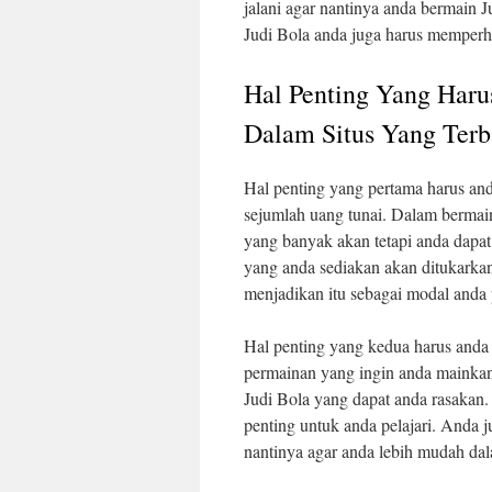
jalani agar nantinya anda bermain 
Judi Bola anda juga harus memperha
Hal Penting Yang Haru
Dalam Situs Yang Terb
Hal penting yang pertama harus and
sejumlah uang tunai. Dalam bermai
yang banyak akan tetapi anda dapa
yang anda sediakan akan ditukarkan
menjadikan itu sebagai modal anda 
Hal penting yang kedua harus anda 
permainan yang ingin anda mainkan.
Judi Bola yang dapat anda rasakan
penting untuk anda pelajari. Anda 
nantinya agar anda lebih mudah d