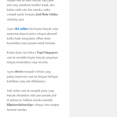
sampai saat ini masi banyak saja game
judi yang membuat member kalah, jika
kalian salah satu dari mereka, maka
cobalah untuk bermain
Judi Bola Online
sekarang juga.
Agen
slot online
kini begitu banyak yang
menerima deposit pulsa sebagai alternatif
ketika bank mengalami offline demi
kemudahan para pemain untuk bermain.
Kalian harus tau bahwa
Togel Singapore
saat ini memiliki begitu banyak pengemar
dengan kemudahan yang tersedia.
Agen
olxtoto
menjadi website yang
paling terpercaya saat ini dengan berbagai
kelebihan yang ada didalamnya.
Judi online saat ini menjadi game yang
banyak dimainkan oleh para pemain judi
di indonesia, bahkan mereka memilih
filipinarelationships
sebagai situs tempat
bermain mereka.