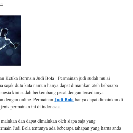
in
an Ketika Bermain Judi Bola - Permainan judi sudah mulai
a sejak dulu kala namun hanya dapat dimainkan oleh beberapa
ndonesia kini sudah berkembang pesat dengan tersedianya
Judi Bola
an dengan online. Permainan
hanya dapat dimainkan di
jenis permainan ini di indonesia.
 mainkan dan dapat dimainkan oleh siapa saja yang
main Judi Bola tentunya ada beberapa tahapan yang harus anda