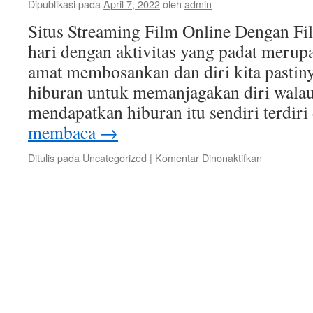
Dipublikasi pada
April 7, 2022
oleh
admin
Online
Pada
Situs Streaming Film Online Dengan Fi
Situs
hari dengan aktivitas yang padat merup
Terpercaya
amat membosankan dan diri kita pastin
hiburan untuk memanjagakan diri walau
mendapatkan hiburan itu sendiri terdir
membaca
→
Ditulis pada
Uncategorized
|
Komentar Dinonaktifkan
pada
Situs
Streaming
Film
Online
Dengan
Film
Terbaru