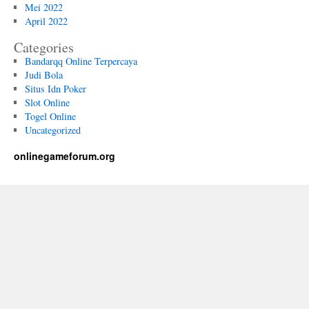
Mei 2022
April 2022
Categories
Bandarqq Online Terpercaya
Judi Bola
Situs Idn Poker
Slot Online
Togel Online
Uncategorized
onlinegameforum.org