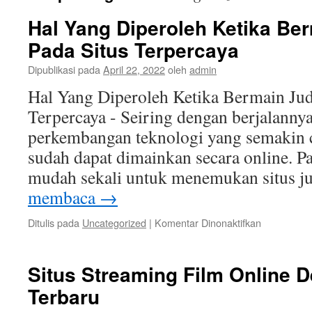
Hal Yang Diperoleh Ketika Ber
Pada Situs Terpercaya
Dipublikasi pada
April 22, 2022
oleh
admin
Hal Yang Diperoleh Ketika Bermain Jud
Terpercaya - Seiring dengan berjalanny
perkembangan teknologi yang semakin c
sudah dapat dimainkan secara online. Pa
mudah sekali untuk menemukan situs 
membaca
→
Ditulis pada
Uncategorized
|
Komentar Dinonaktifkan
pada
Hal
Yang
Diperoleh
Situs Streaming Film Online 
Ketika
Terbaru
Bermain
Judi