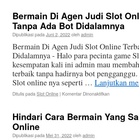
Bank
Dalam
Bermain Di Agen Judi Slot Onl
Permaina
Tanpa Ada Bot Didalamnya
Idn
Poker
Dipublikasi pada
Juni 2, 2022
oleh
admin
Bermain Di Agen Judi Slot Online Terb
Didalamnya - Halo para pecinta game Sl
kesempatan kali ini admin mau membaha
terbaik tanpa hadirnya bot pengganggu. 
Slot online nya seperti …
Lanjutkan m
Ditulis pada
Slot Online
|
Komentar Dinonaktifkan
pada
Bermain
Di
Agen
Hindari Cara Bermain Yang Sal
Judi
Online
Slot
Online
Dipublikasi pada
Mei 31, 2022
oleh
admin
Terbaik