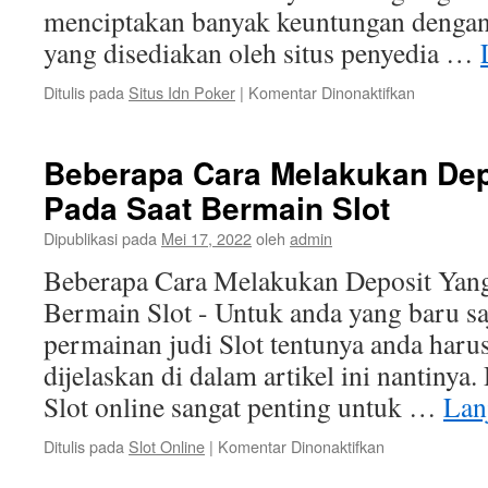
menciptakan banyak keuntungan denga
yang disediakan oleh situs penyedia …
Ditulis pada
Situs Idn Poker
|
Komentar Dinonaktifkan
pada
Langkah
Untuk
Mulai
Beberapa Cara Melakukan Dep
Bermain
Pada Saat Bermain Slot
Dengan
Agen
Dipublikasi pada
Mei 17, 2022
oleh
admin
Game
Poker
Beberapa Cara Melakukan Deposit Yang
Idn
Bermain Slot - Untuk anda yang baru s
permainan judi Slot tentunya anda har
dijelaskan di dalam artikel ini nantinya
Slot online sangat penting untuk …
Lan
Ditulis pada
Slot Online
|
Komentar Dinonaktifkan
pada
Beberapa