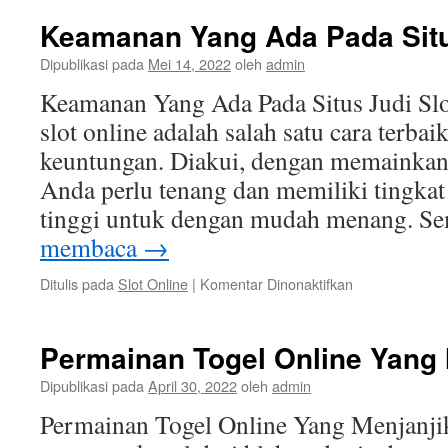
Cara
Melakukan
Keamanan Yang Ada Pada Situ
Deposit
Yang
Dipublikasi pada
Mei 14, 2022
oleh
admin
Benar
Keamanan Yang Ada Pada Situs Judi Sl
Pada
Saat
slot online adalah salah satu cara terb
Bermain
keuntungan. Diakui, dengan memainkan 
Slot
Anda perlu tenang dan memiliki tingkat
tinggi untuk dengan mudah menang. 
membaca
→
Ditulis pada
Slot Online
|
Komentar Dinonaktifkan
pada
Keamanan
Yang
Ada
Permainan Togel Online Yang 
Pada
Situs
Dipublikasi pada
April 30, 2022
oleh
admin
Judi
Permainan Togel Online Yang Menjanjik
Slot