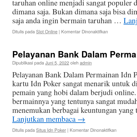
taruhan online menjadi sangat populer
dimana saja. Bukan dimana saja bisa di
saja anda ingin bermain taruhan …
Lan
Ditulis pada
Slot Online
|
Komentar Dinonaktifkan
pada
Keunggulan
Dalam
Permainan
Pelayanan Bank Dalam Permai
Slot
Online
Dipublikasi pada
Juni 5, 2022
oleh
admin
Indonesia
Pelayanan Bank Dalam Permainan Idn P
kartu Idn Poker sangat menarik untuk d
pemain yang hobi dalam berjudi online. 
bermainnya yang tentunya sangat mudah
menemukan berbagai keuntungan yang 
Lanjutkan membaca
→
Ditulis pada
Situs Idn Poker
|
Komentar Dinonaktifkan
pada
Pelayana