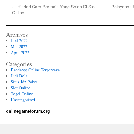
←
Hindari Cara Bermain Yang Salah Di Slot
Pelayanan 
Online
Archives
Juni 2022
Mei 2022
April 2022
Categories
Bandarqq Online Terpercaya
Judi Bola
Situs Idn Poker
Slot Online
Togel Online
Uncategorized
onlinegameforum.org