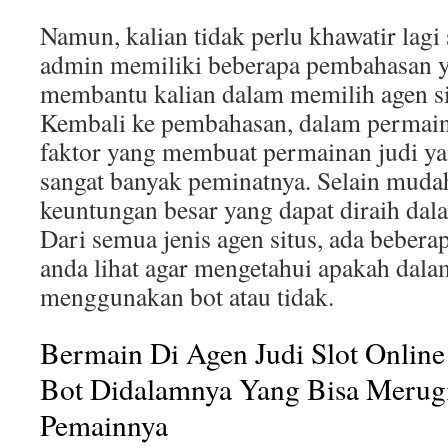
Namun, kalian tidak perlu khawatir lagi
admin memiliki beberapa pembahasan 
membantu kalian dalam memilih agen s
Kembali ke pembahasan, dalam permain
faktor yang membuat permainan judi yan
sangat banyak peminatnya. Selain muda
keuntungan besar yang dapat diraih dal
Dari semua jenis agen situs, ada beberap
anda lihat agar mengetahui apakah dalam
menggunakan bot atau tidak.
Bermain Di Agen Judi Slot Online
Bot Didalamnya Yang Bisa Merug
Pemainnya