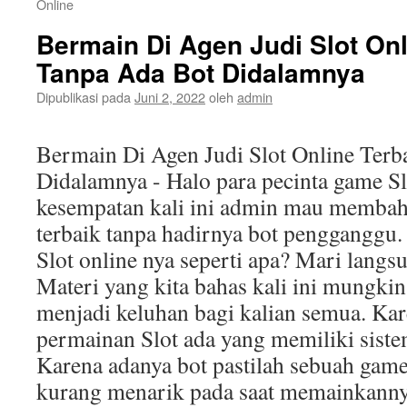
Online
Bermain Di Agen Judi Slot Onl
Tanpa Ada Bot Didalamnya
Dipublikasi pada
Juni 2, 2022
oleh
admin
Bermain Di Agen Judi Slot Online Terb
Didalamnya - Halo para pecinta game Sl
kesempatan kali ini admin mau membaha
terbaik tanpa hadirnya bot pengganggu. 
Slot online nya seperti apa? Mari langsu
Materi yang kita bahas kali ini mungkin
menjadi keluhan bagi kalian semua. Kar
permainan Slot ada yang memiliki siste
Karena adanya bot pastilah sebuah game
kurang menarik pada saat memainkanny