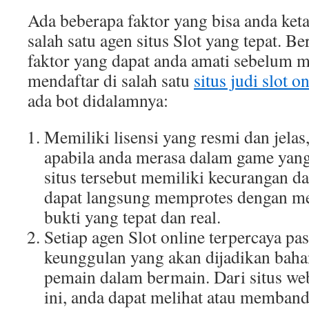
Ada beberapa faktor yang bisa anda ke
salah satu agen situs Slot yang tepat. Be
faktor yang dapat anda amati sebelum
mendaftar di salah satu
situs judi slot o
ada bot didalamnya:
Memiliki lisensi yang resmi dan jelas
apabila anda merasa dalam game yang
situs tersebut memiliki kecurangan d
dapat langsung memprotes dengan me
bukti yang tepat dan real.
Setiap agen Slot online terpercaya pa
keunggulan yang akan dijadikan baha
pemain dalam bermain. Dari situs web
ini, anda dapat melihat atau memban