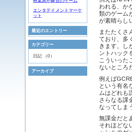
秋葉原が舞台のゲーム
われる、か
エンタテイメントマーケ
類のゲーム
ット
が素晴らし
最近のエントリー
またたくさ
ており、多
カテゴリー
きます。し
ントハック
日記 （0）
こういった
ないところ
アーカイブ
例えばGC
という有名
ムはどれも
さらなる課
なってしま
無課金だと
それほどな