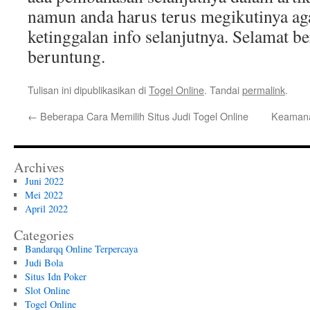
namun anda harus terus megikutinya aga
ketinggalan info selanjutnya. Selamat 
beruntung.
Tulisan ini dipublikasikan di
Togel Online
. Tandai
permalink
.
←
Beberapa Cara Memilih Situs Judi Togel Online
Keamana
Archives
Juni 2022
Mei 2022
April 2022
Categories
Bandarqq Online Terpercaya
Judi Bola
Situs Idn Poker
Slot Online
Togel Online