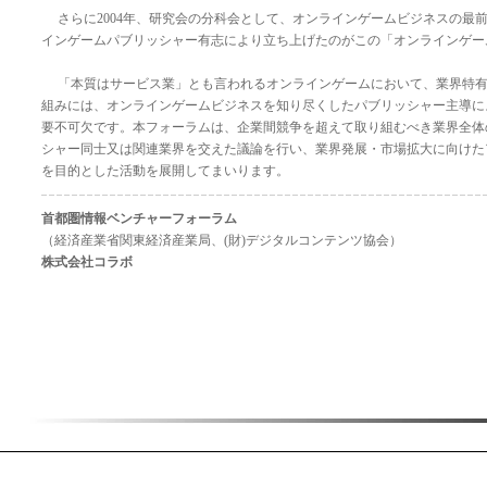
さらに2004年、研究会の分科会として、オンラインゲームビジネスの最
インゲームパブリッシャー有志により立ち上げたのがこの「オンラインゲー
「本質はサービス業」とも言われるオンラインゲームにおいて、業界特有
組みには、オンラインゲームビジネスを知り尽くしたパブリッシャー主導に
要不可欠です。本フォーラムは、企業間競争を超えて取り組むべき業界全体
シャー同士又は関連業界を交えた議論を行い、業界発展・市場拡大に向けた
を目的とした活動を展開してまいります。
首都圏情報ベンチャーフォーラム
（経済産業省関東経済産業局、(財)デジタルコンテンツ協会）
株式会社コラボ