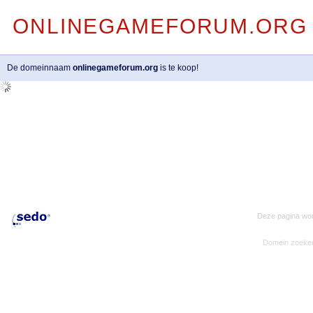
ONLINEGAMEFORUM.ORG
De domeinnaam
onlinegameforum.org
is te koop!
Deze pagina wor
Domein zoeke