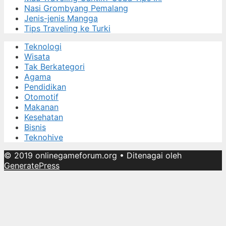
Nasi Grombyang Pemalang
Jenis-jenis Mangga
Tips Traveling ke Turki
Teknologi
Wisata
Tak Berkategori
Agama
Pendidikan
Otomotif
Makanan
Kesehatan
Bisnis
Teknohive
© 2019 onlinegameforum.org
• Ditenagai oleh
GeneratePress