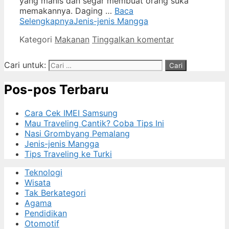
yang manis dan segar membuat orang suka
memakannya. Daging …
Baca
Selengkapnya
Jenis-jenis Mangga
Kategori
Makanan
Tinggalkan komentar
Cari untuk:
Pos-pos Terbaru
Cara Cek IMEI Samsung
Mau Traveling Cantik? Coba Tips Ini
Nasi Grombyang Pemalang
Jenis-jenis Mangga
Tips Traveling ke Turki
Teknologi
Wisata
Tak Berkategori
Agama
Pendidikan
Otomotif