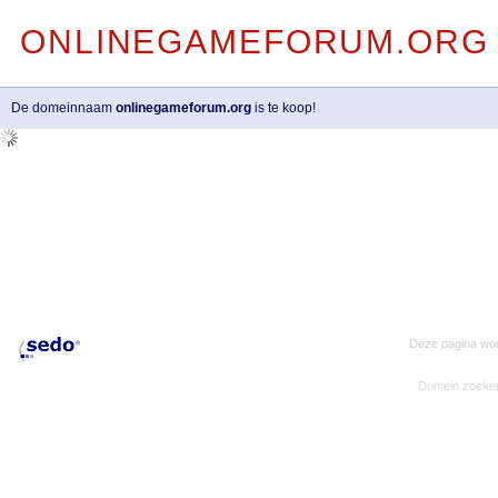
ONLINEGAMEFORUM.ORG
De domeinnaam
onlinegameforum.org
is te koop!
Deze pagina wor
Domein zoeke