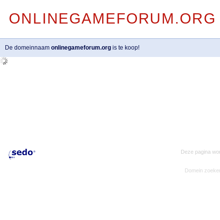
ONLINEGAMEFORUM.ORG
De domeinnaam
onlinegameforum.org
is te koop!
Deze pagina wor
Domein zoeke